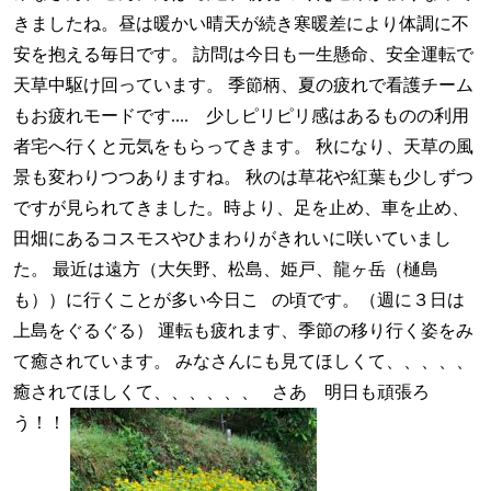
きましたね。昼は暖かい晴天が続き寒暖差により体調に不
安を抱える毎日です。 訪問は今日も一生懸命、安全運転で
天草中駆け回っています。 季節柄、夏の疲れで看護チーム
もお疲れモードです.... 少しピリピリ感はあるものの利用
者宅へ行くと元気をもらってきます。 秋になり、天草の風
景も変わりつつありますね。 秋のは草花や紅葉も少しずつ
ですが見られてきました。時より、足を止め、車を止め、
田畑にあるコスモスやひまわりがきれいに咲いていまし
た。 最近は遠方（大矢野、松島、姫戸、龍ヶ岳（樋島
も））に行くことが多い今日こ の頃です。（週に３日は
上島をぐるぐる） 運転も疲れます、季節の移り行く姿をみ
て癒されています。 みなさんにも見てほしくて、、、、、
癒されてほしくて、、、、、、 さあ 明日も頑張ろ
う！！