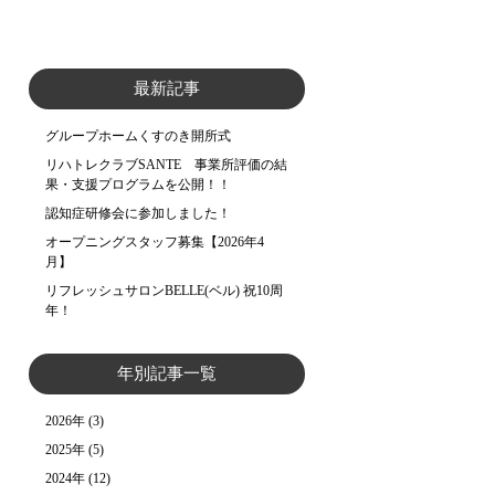
最新記事
グループホームくすのき開所式
リハトレクラブSANTE 事業所評価の結
果・支援プログラムを公開！！
認知症研修会に参加しました！
オープニングスタッフ募集【2026年4
月】
リフレッシュサロンBELLE(ベル) 祝10周
年！
年別記事一覧
2026年
(3)
2025年
(5)
2024年
(12)