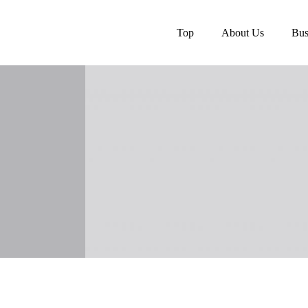
Top
About Us
Bus