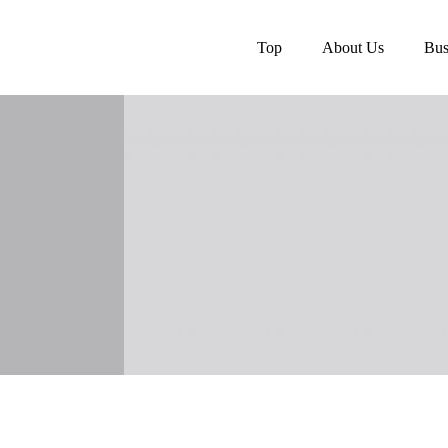
Top
About Us
Bus