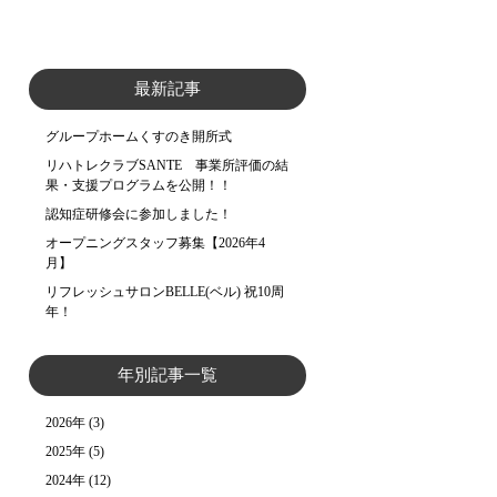
最新記事
グループホームくすのき開所式
リハトレクラブSANTE 事業所評価の結
果・支援プログラムを公開！！
認知症研修会に参加しました！
オープニングスタッフ募集【2026年4
月】
リフレッシュサロンBELLE(ベル) 祝10周
年！
年別記事一覧
2026年
(3)
2025年
(5)
2024年
(12)