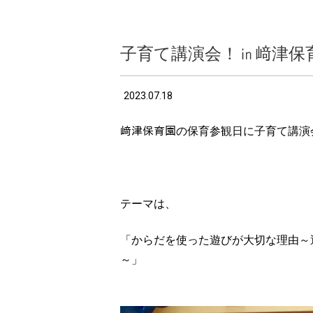
子育て講演会！㏌﨑津保
2023.07.18
﨑津保育園の保育参観日に子育て講演
&nbsp;
テーマは、
「からだを使った遊びが大切な理由～
～」
&nbsp;